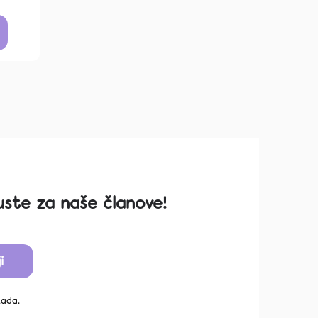
ste za naše članove!
i
kada.