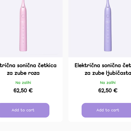
IZBJELJIVANJE
NARANČA VANI
12,50 €
12,90 €
ktrična sonična četkica
Električna sonična čet
za zube roza
za zube ljubičast
Na zalihi
Na zalihi
62,50 €
62,50 €
Add to cart
Add to cart