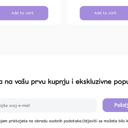
Add to cart
Add to cart
L
i
s
t
i
n
 na vašu prvu kupnju i ekskluzivne popu
g
c
o
n
Pošalj
t
r
njem pristajete na obradu osobnih podataka.Odjaviti se možete bilo 
o