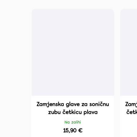
Zamjenska glave za soničnu
Zamj
zubu četkicu plava
čet
Na zalihi
15,90 €