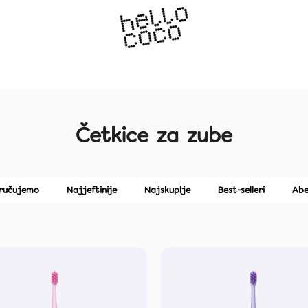
What are you looking for?
Četkice za zube
We recommend
PAP ULTRA TRAKICE ZA
N-HA PASTA ZA