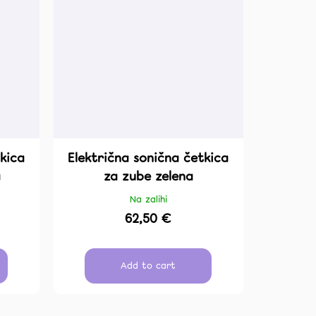
LIJA
kica
Električna sonična četkica
a
za zube zelena
Na zalihi
62,50 €
Add to cart