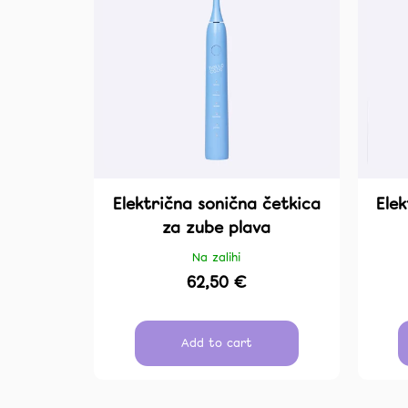
o
IZBJELJIVANJE
f
r
14,50 €
p
t
r
i
o
n
d
g
u
c
t
Električna sonična četkica
Ele
s
za zube plava
Na zalihi
62,50 €
Add to cart