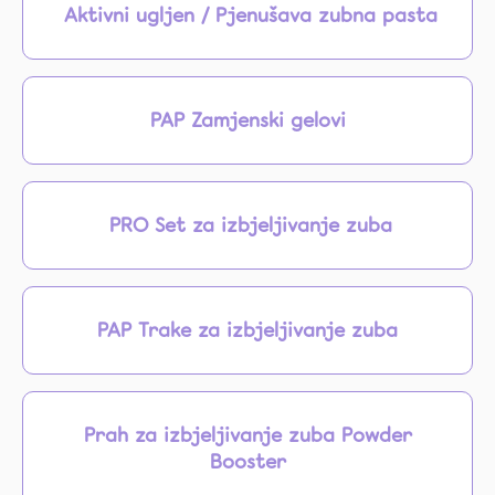
Aktivni ugljen / Pjenušava zubna pasta
Blog
O
nama
PAP Zamjenski gelovi
Kontakt
PRO Set za izbjeljivanje zuba
Facebook
Instagram
PAP Trake za izbjeljivanje zuba
Tiktok
coco.hr
Prah za izbjeljivanje zuba Powder
Booster