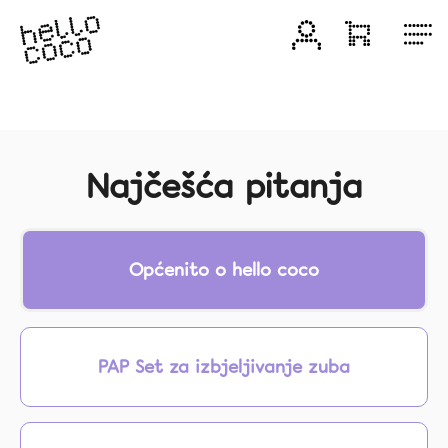
Skip
to
Login
Shoppin
M
content
cart
Proizvodi
Proizvodi za
izbjeljivanje
Najčešća pitanja
Sniženi
setovi
Općenito o hello coco
Zubna
pasta
Četkice
za
PAP Set za izbjeljivanje zuba
zube
Interdentalna
njega