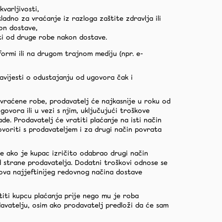
varljivosti,
adno za vraćanje iz razloga zaštite zdravlja ili
kon dostave,
ti od druge robe nakon dostave.
ormi ili na drugom trajnom mediju (npr. e-
avijesti o odustajanju od ugovora čak i
 vraćene robe, prodavatelj će najkasnije u roku od
ovora ili u vezi s njim, uključujući troškove
de. Prodavatelj će vratiti plaćanje na isti način
ovoriti s prodavateljem i za drugi način povrata
e ako je kupac izričito odabrao drugi način
 strane prodavatelja. Dodatni troškovi odnose se
ova najjeftinijeg redovnog načina dostave
titi kupcu plaćanja prije nego mu je roba
avatelju, osim ako prodavatelj predloži da će sam