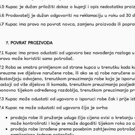
6.5 Kupac je dužan priložiti dokaz o kupnji i opis nedostatka proi
6.6 Prodavatelj je dužan odgovoriti na reklamaciju u roku od 30 d
6.7 Kupac ima pravo na povrat novca, zamjenu proizvoda ili poprav
POVRAT PROIZVODA
7.1 Kupac ima pravo odustati od ugovora bez navođenja razloga u
pravo može koristiti samo potrošač.
7.2 Roba se smatra primljenom od strane kupca u trenutku kada ku
preuzme sve dijelove naručene robe, ili ako se a) robe naručene
dostavljaju odvojeno, trenutkom preuzimanja robe koja je isporuč
sastoji od više dijelova ili komada, trenutkom preuzimanja posljedn
ponovno tijekom određenog razdoblja, trenutkom preuzimanja pr
7.3 Kupac može odustati od ugovora o isporuci robe čak i prije i
7.4 Kupac ne može odustati od ugovora čija je svrha:
prodaja robe ili pružanje usluga čija cijena ovisi o kretanju
može kontrolirati i koje se može dogoditi tijekom roka za 
prodaja robe izrađene prema posebnim zahtjevima potrošača
namijenjene jednom potrošaču,