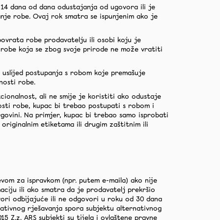
 14 dana od dana odustajanja od ugovora ili je
anje robe. Ovaj rok smatra se ispunjenim ako je
ovrata robe prodavatelju ili osobi koju je
 robe koja se zbog svoje prirode ne može vratiti
o uslijed postupanja s robom koje premašuje
nosti robe.
ionalnost, ali ne smije je koristiti ako odustaje
osti robe, kupac bi trebao postupati s robom i
govini. Na primjer, kupac bi trebao samo isprobati
 originalnim etiketama ili drugim zaštitnim ili
evom za ispravkom (npr. putem e-maila) ako nije
ciju ili ako smatra da je prodavatelj prekršio
ri odbijajuće ili ne odgovori u roku od 30 dana
nativnog rješavanja spora subjektu alternativnog
5 Z.z. ARS subjekti su tijela i ovlaštene pravne