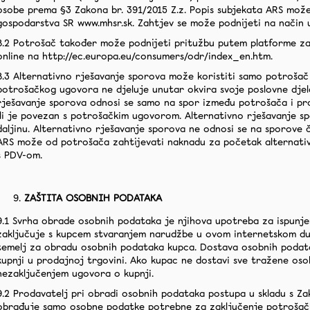
osobe prema §3 Zakona br. 391/2015 Z.z. Popis subjekata ARS može
gospodarstva SR www.mhsr.sk. Zahtjev se može podnijeti na način 
8.2 Potrošač također može podnijeti pritužbu putem platforme za
online na http://ec.europa.eu/consumers/odr/index_en.htm.
8.3 Alternativno rješavanje sporova može koristiti samo potrošač -
potrošačkog ugovora ne djeluje unutar okvira svoje poslovne djela
rješavanje sporova odnosi se samo na spor između potrošača i pro
ili je povezan s potrošačkim ugovorom. Alternativno rješavanje 
daljinu. Alternativno rješavanje sporova ne odnosi se na sporove č
ARS može od potrošača zahtijevati naknadu za početak alternativ
s PDV-om.
ZAŠTITA OSOBNIH PODATAKA
9.1 Svrha obrade osobnih podataka je njihova upotreba za ispunj
zaključuje s kupcem stvaranjem narudžbe u ovom internetskom du
temelj za obradu osobnih podataka kupca. Dostava osobnih podat
kupnji u prodajnoj trgovini. Ako kupac ne dostavi sve tražene os
nezaključenjem ugovora o kupnji.
9.2 Prodavatelj pri obradi osobnih podataka postupa u skladu s Za
obrađuje samo osobne podatke potrebne za zaključenje potrošač