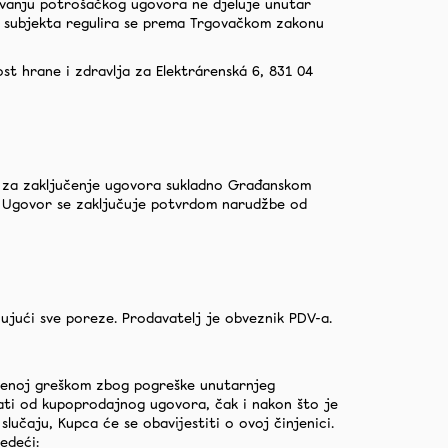
njavanju potrošačkog ugovora ne djeluje unutar
E
 subjekta regulira se prema Trgovačkom zakonu
st hrane i zdravlja za Elektrárenská 6, 831 04
m za zaključenje ugovora sukladno Građanskom
i. Ugovor se zaključuje potvrdom narudžbe od
čujući sve poreze. Prodavatelj je obveznik PDV-a.
vljenoj greškom zbog pogreške unutarnjeg
ati od kupoprodajnog ugovora, čak i nakon što je
učaju, Kupca će se obavijestiti o ovoj činjenici.
edeći: