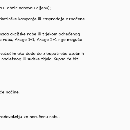
a u obzir nabavnu cijenu);
rketinške kampanje ili rasprodaje označene
omada akcijske robe ili tijekom određenog
a robu, Akcije 1+1, Akcije 2+1 nije moguće
nevažećim ako dođe do zloupotrebe osobnih
nadležnog ili sudske tijela. Kupac će biti
će načine:
prodavatelju za naručenu robu.