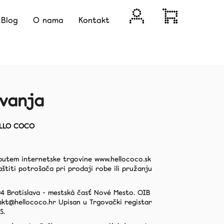
Login
Shopping
Blog
O nama
Kontakt
cart
ovanja
HELLO COCO
 putem internetske trgovine www.hellococo.sk
štiti potrošača pri prodaji robe ili pružanju
Next
 04 Bratislava - mestská časť Nové Mesto. OIB
takt@hellococo.hr Upisan u Trgovački registar
S.
KICE ZA