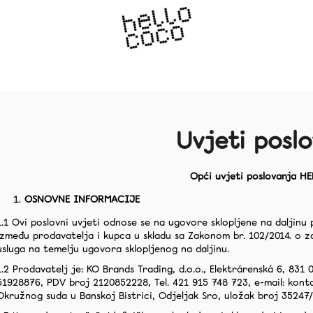
What are you looking for?
Uvjeti posl
Opći uvjeti poslovanja 
We recommend
OSNOVNE INFORMACIJE
1.1 Ovi poslovni uvjeti odnose se na ugovore sklopljene na daljinu
između prodavatelja i kupca u skladu sa Zakonom br. 102/2014. o za
usluga na temelju ugovora sklopljenog na daljinu.
1.2 Prodavatelj je: KO Brands Trading, d.o.o., Elektrárenská 6, 831
51928876, PDV broj 2120852228, Tel.
421 9
15 748 723
, e-mail: kon
Okružnog suda u Banskoj Bistrici, Odjeljak Sro, uložak broj 35247/
CCT KOREKTORSKE TRAKICE ZA
PAP ULTRA TRA