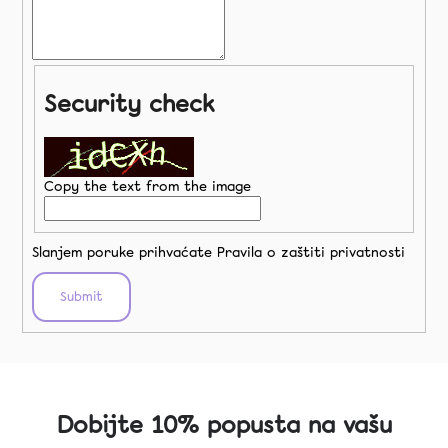
Blog
O
Security check
nama
Kontakt
Copy the text from the image
Facebook
Instagram
Slanjem poruke prihvaćate
Pravila o zaštiti privatnosti
Submit
Tiktok
coco.hr
Dobijte 10% popusta na vašu