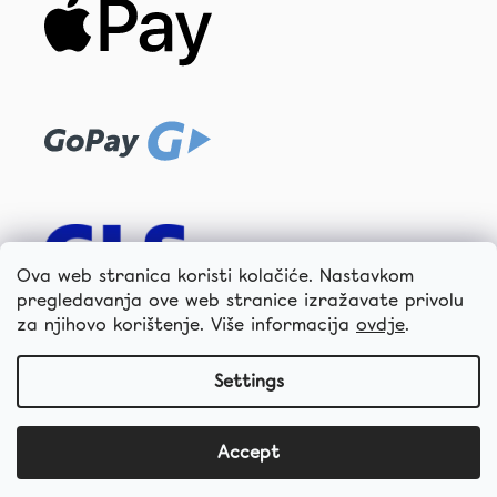
Ova web stranica koristi kolačiće. Nastavkom
pregledavanja ove web stranice izražavate privolu
za njihovo korištenje. Više informacija
ovdje
.
hellococo.hr
Settings
Accept
©2019 - 2026 hello coco
created by shoptet