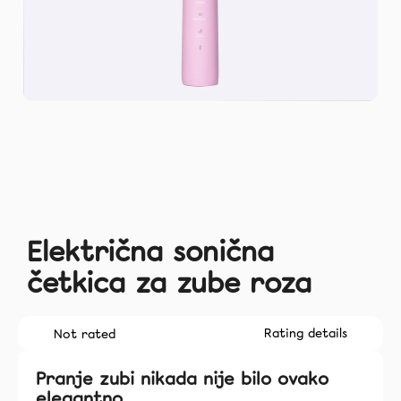
Blog
O
nama
Kontakt
Facebook
Instagram
Električna sonična
Tiktok
četkica za zube roza
coco.hr
The
Rating details
Not rated
average
product
Pranje zubi nikada nije bilo ovako
rating
elegantno.
is