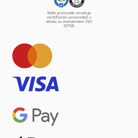
Naše proizvode izrađuje
certificirani proizvođač u
skladu sa standardom ISO
22716.