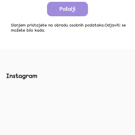
Pošalji
Slanjem pristajete na obradu osobnih podataka.Odjaviti se
možete bilo kada.
F
Instagram
o
o
t
e
r