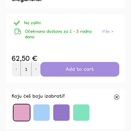
0,0
out
of
5
Na zalihi
stars.
Očekivana dostava za 1 - 3 radna
Više >
dana
62,50 €
Measure
Add to cart
price:
Koju ćeš boju izabrati?
ovdje